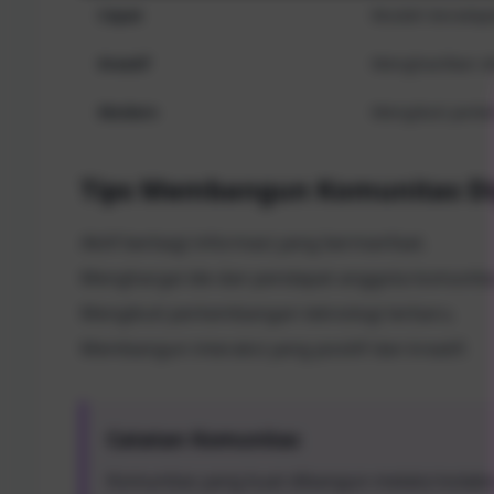
Cepat
Mudah beradapt
Kreatif
Menghasilkan id
Modern
Mengikuti perk
Tips Membangun Komunitas Dig
Aktif berbagi informasi yang bermanfaat.
Menghargai ide dan pendapat anggota komunita
Mengikuti perkembangan teknologi terbaru.
Membangun interaksi yang positif dan kreatif.
Catatan Komunitas
Komunitas yang kuat dibangun melalui kolab