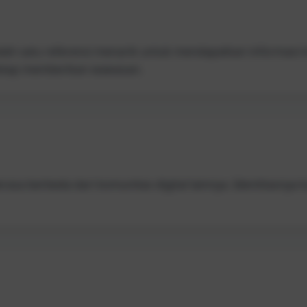
ah satu referensi menarik untuk mendapatkan informasi k
 tetap memberikan wawasan.
erasa berbeda dari komunitas digital lainnya. Identitasn