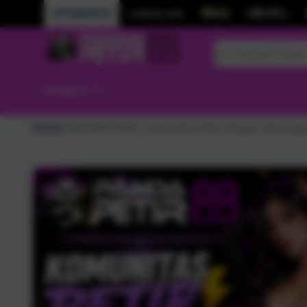
Kategori
Home
PANDAPETIR88 | Komunitas Petir dengan Semangat 