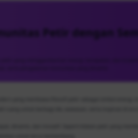
unitas Petir dengan Sem
etir yang menggambarkan energi, kecepatan, dan kreativ
gital, serta pengalaman komunitas yang dinamis.
ern yang membawa filosofi petir sebagai simbol energi, k
 ruang untuk berbagi ide, wawasan, serta inspirasi di era d
pat, dinamis, dan inovatif. Seperti kilatan petir yang me
tivitas untuk terus berkembang.