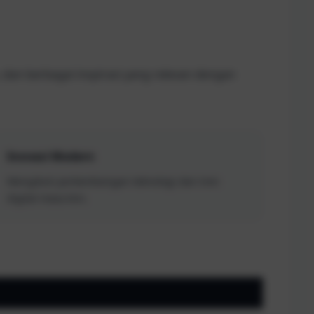
 dan berbagai inspirasi yang relevan dengan
Inovasi Modern
Mengikuti perkembangan teknologi dan tren
digital masa kini.